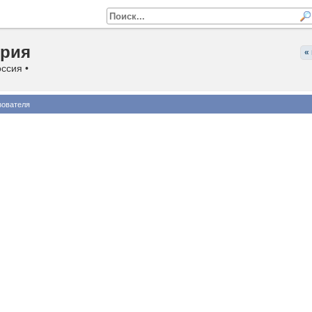
ерия
«
оссия •
зователя