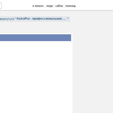
в начало
|
люди
|
сайты
|
помощь
AstroPro - профессиональная астрология. Обучение и консультации.
вернуться
"
"