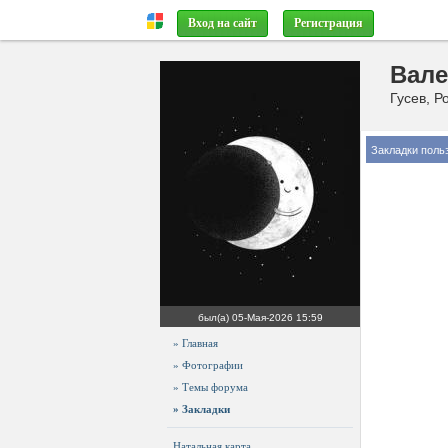
Вход на сайт
Регистрация
Вал
Гусев, Р
Закладки поль
был(а)
05-Мая-2026 15:59
» Главная
» Фотографии
» Темы форума
» Закладки
Натальная карта