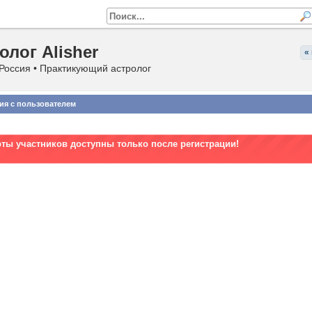
олог Alisher
«
Россия • Практикующий астролог
ия с пользователем
рты участников доступны только после регистрации!