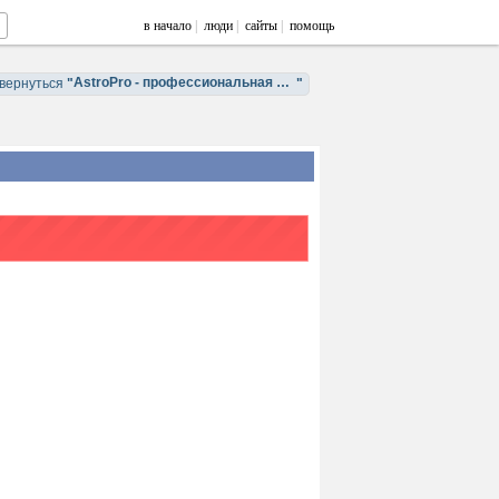
в начало
|
люди
|
сайты
|
помощь
AstroPro - профессиональная астрология. Обучение и консультации.
вернуться
"
"