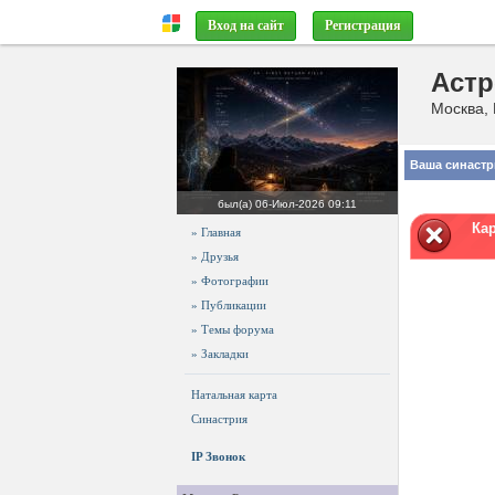
Вход на сайт
Регистрация
Астр
Москва, 
Ваша синастр
был(а)
06-Июл-2026 09:11
Ка
» Главная
» Друзья
» Фотографии
» Публикации
» Темы форума
» Закладки
Натальная карта
Синастрия
IP Звонок