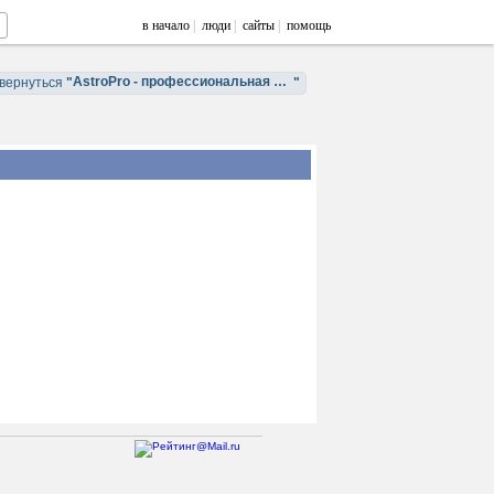
в начало
|
люди
|
сайты
|
помощь
AstroPro - профессиональная астрология. Обучение и консультации.
вернуться
"
"