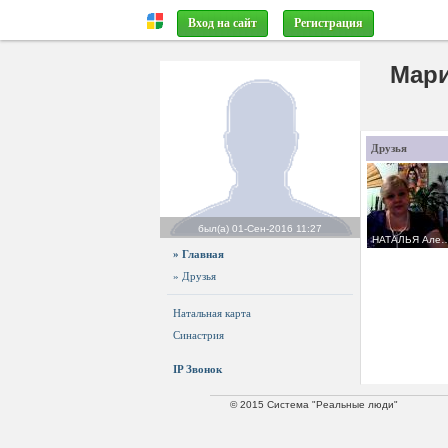
Вход на сайт
Регистрация
Мари
Друзья
был(а)
01-Сен-2016 11:27
НАТАЛЬЯ Александровна
» Главная
» Друзья
Натальная карта
Синастрия
IP Звонок
© 2015 Система "Реальные люди"