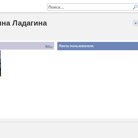
на Ладагина
«
все...
Лента пользователя
. РОМАНОВА