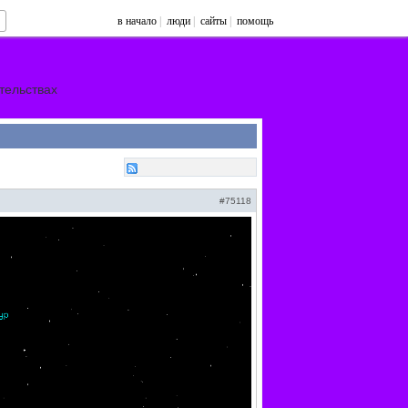
в начало
|
люди
|
сайты
|
помощь
тельствах
#75118