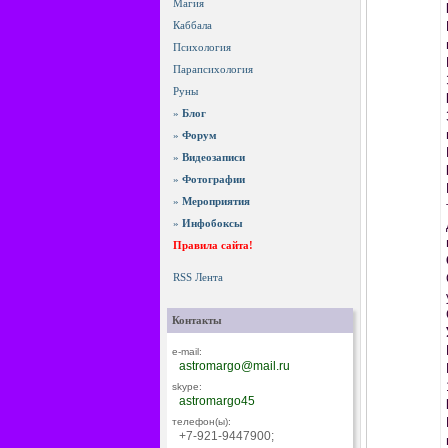
Магия
Каббала
Психология
Парапсихология
Руны
»
Блог
»
Форум
»
Видеозаписи
»
Фотографии
»
Мероприятия
»
Инфобоксы
Правила сайта!
RSS Лента
Контакты
e-mail:
astromargo@mail.ru
skype:
astromargo45
телефон(ы):
+7-921-9447900;