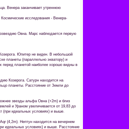
ца. Венера заканчивает утреннюю
. Космические исследования - Венера-
созвездию Овна. Марс наблюдается первую
Козерога. Юпитер не виден. В небольшой
ке планеты (параллельно экватору) и
их перед планетой наиболее хорошо видны в
дию Козерога. Сатурн находится на
льцо планеты. Расстояние от Земли до
южнее звезды альфа Овна (+2m) и близ
емлей и Ураном увеличивается от 19,83 до
ат (при идеальных условиях) и выше.
qr (4,2m). Нептун находится на вечернем
при идеальных условиях) и выше. Расстояние