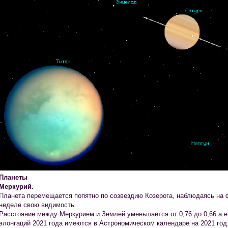
Планеты
Меркурий.
Планета перемещается попятно по созвездию Козерога, наблюдаясь на ф
неделе свою видимость.
Расстояние между Меркурием и Землей уменьшается от 0,76 до 0,66 а.е
элонгаций 2021 года имеются в Астрономическом календаре на 2021 год