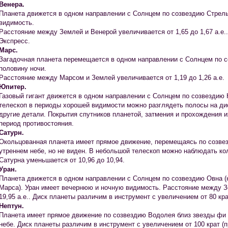
Венера.
Планета движется в одном направлении с Солнцем по созвездию Стрель
видимость.
Расстояние между Землей и Венерой увеличивается от 1,65 до 1,67 а.е.
Экспресс.
Марс.
Загадочная планета перемещается в одном направлении с Солнцем по 
половину ночи.
Расстояние между Марсом и Землей увеличивается от 1,19 до 1,26 а.е.
Юпитер.
Газовый гигант движется в одном направлении с Солнцем по созвездию 
телескоп в периоды хорошей видимости можно разглядеть полосы на дис
другие детали. Покрытия спутников планетой, затмения и прохождения 
период противостояния.
Сатурн.
Окольцованная планета имеет прямое движение, перемещаясь по созвез
утреннем небе, но не виден. В небольшой телескоп можно наблюдать ко
Сатурна уменьшается от 10,96 до 10,94.
Уран.
Планета движется в одном направлении с Солнцем по созвездию Овна (
Марса). Уран имеет вечернюю и ночную видимость. Расстояние между З
19,95 а.е.. Диск планеты различим в инструмент с увеличением от 80 кр
Нептун.
Планета имеет прямое движение по созвездию Водолея близ звезды фи A
небе. Диск планеты различим в инструмент с увеличением от 100 крат (