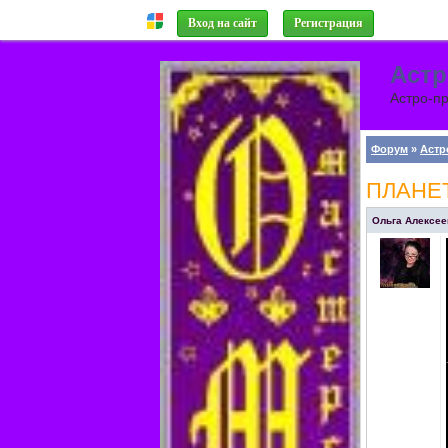
Вход на сайт
Регистрация
Астр
Астро-пр
Форум
»
Астр
ПЛАНЕТ
Ольга Алексее