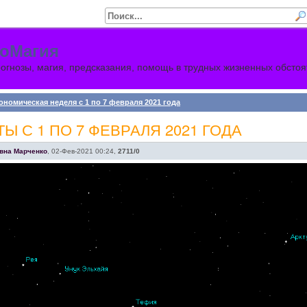
оМагия
огнозы, магия, предсказания, помощь в трудных жизненных обстоя
ономическая неделя с 1 по 7 февраля 2021 года
Ы С 1 ПО 7 ФЕВРАЛЯ 2021 ГОДА
вна Марченко
,
02-Фев-2021 00:24
,
2711/0