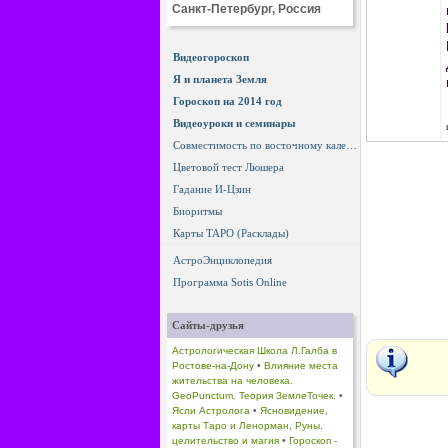
Санкт-Петербург, Россия
Видеогороскоп
Я и планета Земля
Гороскоп на 2014 год
Видеоуроки и семинары
Совместимость по восточному календарю
Цветовой тест Люшера
Гадание И-Цзин
Биоритмы
Карты ТАРО (Расклады)
АстроЭнциклопедия
Программа Sotis Online
Сайты-друзья
Астрологическая Школа Л.Галба в
Ростове-на-Дону
•
Влияние места
жительства на человека.
GeoPunctum. Теория ЗемлеТочек.
•
Ясли Астролога
•
Ясновидение,
карты Таро и Ленорман, Руны,
целительство и магия
•
Гороскоп -