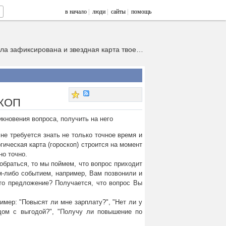
в начало
|
люди
|
сайты
|
помощь
Звездное небо – большой циферблат, на котором в определенное время была зафиксирована и звездная карта твоего рождения. Прочитать эту карту тебе поможет древнейшая из наук астрологи
КОП
икновения вопроса, получить на него
 не требуется знать не только точное время и
гическая карта (гороскоп) строится на момент
но точно.
обраться, то мы поймем, что вопрос приходит
им-либо событием, например, Вам позвонили и
то предложение? Получается, что вопрос Вы
имер: "Повысят ли мне зарплату?", "Нет ли у
дом с выгодой?", "Получу ли повышение по