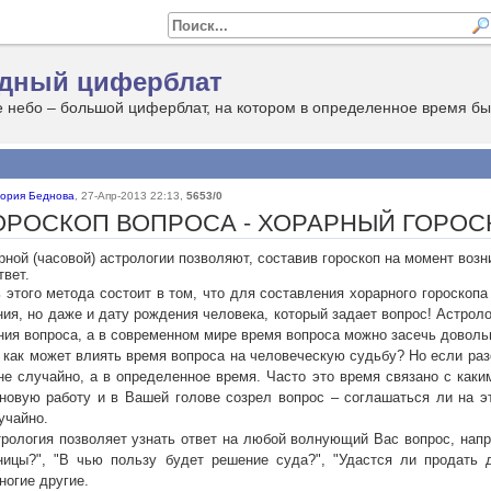
дный циферблат
тория Беднова
,
27-Апр-2013 22:13
,
5653/0
ОРОСКОП ВОПРОСА - ХОРАРНЫЙ ГОРОС
ной (часовой) астрологии позволяют, составив гороскоп на момент возн
твет.
 этого метода состоит в том, что для составления хорарного гороскопа
ия, но даже и дату рождения человека, который задает вопрос! Астроло
ния вопроса, а в современном мире время вопроса можно засечь доволь
 как может влиять время вопроса на человеческую судьбу? Но если раз
не случайно, а в определенное время. Часто это время связано с как
новую работу и в Вашей голове созрел вопрос – соглашаться ли на э
учайно.
рология позволяет узнать ответ на любой волнующий Вас вопрос, напр
ицы?", "В чью пользу будет решение суда?", "Удастся ли продать 
ногие другие.