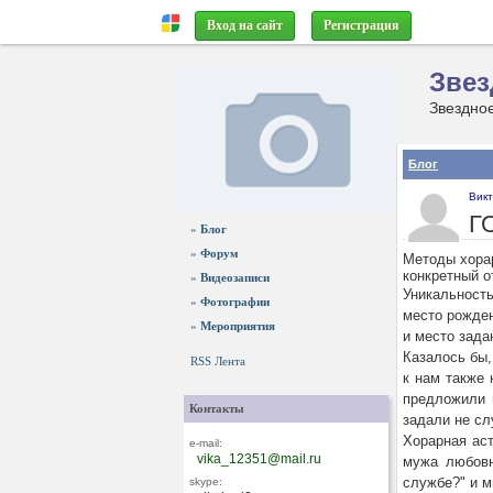
Вход на сайт
Регистрация
Звез
Блог
Вик
Г
»
Блог
»
Форум
Методы хорар
конкретный о
»
Видеозаписи
Уникальность
»
Фотографии
место рожден
»
Мероприятия
и место зада
Казалось бы,
RSS Лента
к нам также 
предложили 
Контакты
задали не сл
Хорарная аст
e-mail:
vika_12351@mail.ru
мужа любовн
службе?" и м
skype: