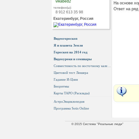
vikabed2
На основе хо
телефон(ы):
Ответ на ряд
8 912 613 35 98
Екатеринбург, Россия
Видеогороскоп
Я и планета Земля
Гороскоп на 2014 год
Видеоуроки и семинары
Совместимость по восточному календарю
Цветовой тест Люшера
Гадание И-Цзин
Биоритмы
Карты ТАРО (Расклады)
АстроЭнциклопедия
Программа Sotis Online
© 2015 Система "Реальные люди"