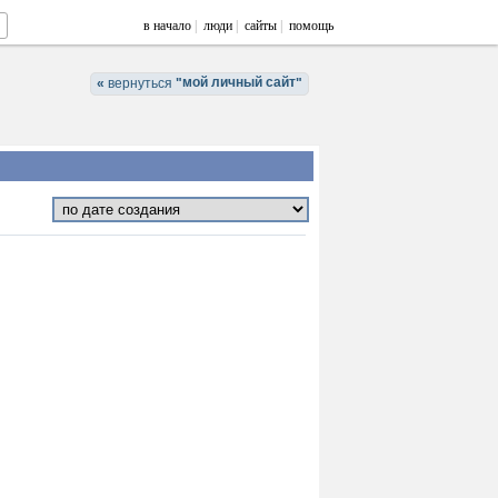
в начало
|
люди
|
сайты
|
помощь
мой личный сайт
«
вернуться
"
"