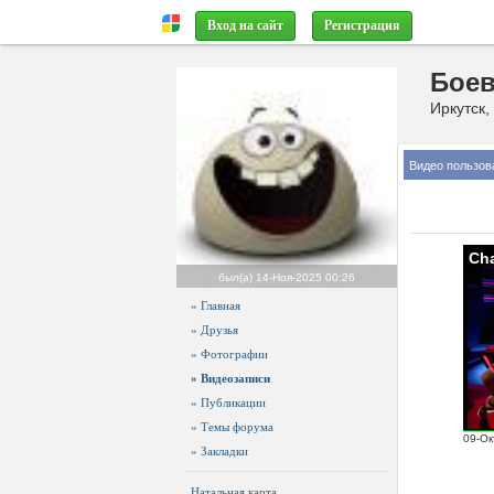
Вход на сайт
Регистрация
Боев
Иркутск,
Видео пользов
Cha
был(а)
14-Ноя-2025 00:26
» Главная
» Друзья
» Фотографии
» Видеозаписи
» Публикации
» Темы форума
09-Ок
» Закладки
Натальная карта