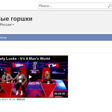
ые горшки
 Россия •
ателя
rly Luske - It's A Man's World
00:25:30
т-2013 19:14
,
8941/0