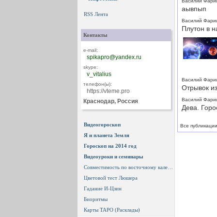
Василий Фари
аывпып
RSS Лента
Василий Фари
Плутон в н
Контакты
e-mail:
spikapro@yandex.ru
skype:
v_vitalius
Василий Фари
телефон(ы):
Отрывок из
https://vteme.pro
Василий Фари
Краснодар, Россия
Дева. Горо
Видеогороскоп
Все публикации.
Я и планета Земля
Гороскоп на 2014 год
Видеоуроки и семинары
Совместимость по восточному календарю
Цветовой тест Люшера
Гадание И-Цзин
Биоритмы
Карты ТАРО (Расклады)