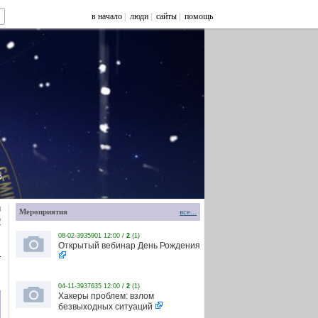
в начало
|
люди
|
сайты
|
помощь
o
й
Мероприятия
все...
o
08-02-3935901 12:00 /
2
(1)
Открытый вебинар День Рождения
—
04-11-3937635 12:00 /
2
(1)
Хакеры проблем: взлом
безвыходных ситуаций