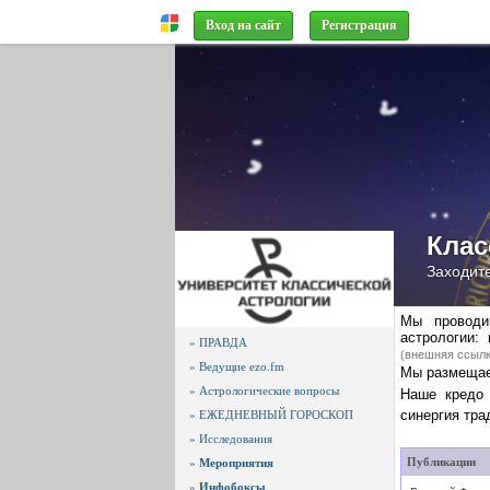
Вход на сайт
Регистрация
Клас
Заходите
Мы проводи
астрологии:
» ПРАВДА
(внешняя ссылк
» Ведущие ezo.fm
Мы размещае
» Астрологические вопросы
Наше кредо
синергия тра
» ЕЖЕДНЕВНЫЙ ГОРОСКОП
» Исследования
Публикации
»
Мероприятия
»
Инфобоксы