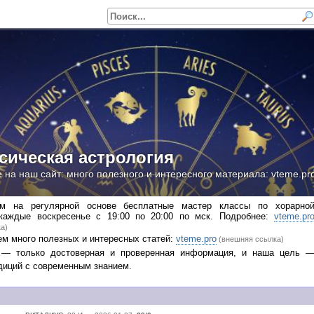
сическая астрология
 на наш сайт: много полезного и интересного материала: vteme.pr
м на регулярной основе бесплатные мастер классы по хорарно
 каждые воскресенье с 19:00 по 20:00 по мск. Подробнее:
vteme.pr
а)
м много полезных и интересных статей:
vteme.pro
(внешняя ссылка)
 — только достоверная и проверенная информация, и наша цель 
диций с современным знанием.