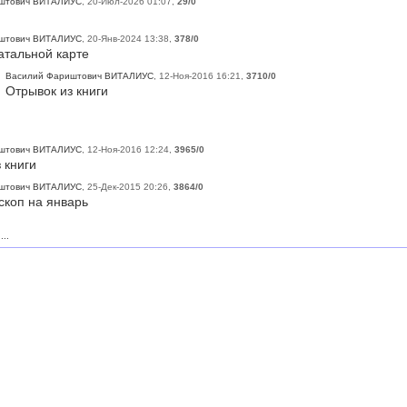
штович ВИТАЛИУС
,
20-Июл-2026 01:07
,
29/0
штович ВИТАЛИУС
,
20-Янв-2024 13:38
,
378/0
атальной карте
Василий Фариштович ВИТАЛИУС
,
12-Ноя-2016 16:21
,
3710/0
Отрывок из книги
штович ВИТАЛИУС
,
12-Ноя-2016 12:24
,
3965/0
 книги
штович ВИТАЛИУС
,
25-Дек-2015 20:26
,
3864/0
скоп на январь
..