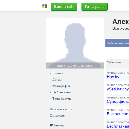
Вход на сайт
Регистрация
Алек
Все хоро
Публикации по
Публикация
был(а)
17-Авг-2015 09:01
личная заметк
» Главная
Hav.by
» Друзья
личная заметк
» Фотографии
vSeti.hav.b
» Публикации
личная заметк
» Темы форума
Суперфильм
Натальная карта
личная заметк
Выполнение
Синастрия
личная заметк
IP Звонок
Бесплатная