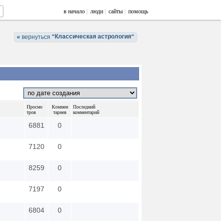
в начало
|
люди
|
сайты
|
помощь
Классическая астрология
«
вернуться
"
"
Просмо
Коммен
Последний
тров
тариев
комментарий
6881
0
7120
0
8259
0
7197
0
6804
0