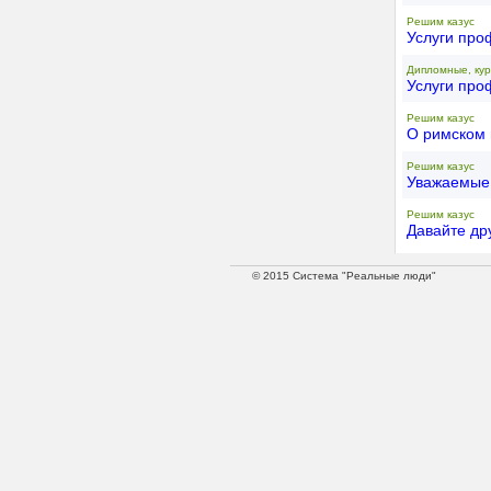
Решим казус
Услуги про
Дипломные, кур
Услуги про
Решим казус
О римском 
Решим казус
Уважаемые 
Решим казус
Давайте др
© 2015 Система "Реальные люди"