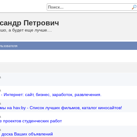
сандр Петрович
шо, а будет еще лучше....
льзователя
а
а
y - Интернет: сайт, бизнес, заработок, развлечения.
а
ы на hav.by - Список лучших фильмов, каталог киносайтов!
а
 проектов студенческих работ
а
 доска Ваших объявлений