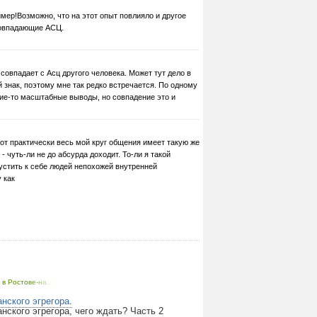
мер!Возможно, что на этот опыт повлияло и другое
совпадающие АСЦ.
сц совпадает с Асц другого человека. Может тут дело в
 знак, поэтому мне так редко встречается. По одному
ие-то масштабные выводы, но совпадение это и
рот практически весь мой круг общения имеет такую же
- чуть-ли не до абсурда доходит. То-ли я такой
пустить к себе людей непохожей внутренней
 как
в Ростове-на...
нского эгрегора.
нского эгрегора, чего ждать? Часть 2