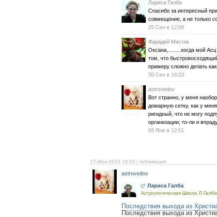
Лариса Галба
Спасибо за интересный при
совмещение, а не только 
25 Сен в 12:08
Фарадей Мистик
Оксана,.........когда мой А
том, что быстровосходящий
примеру сложно делать как
30 Сен в 18:23
astrovedov
Вот странно, у меня наобо
домарную сетку, как у меня 
ригидный, что не могу под
организации; то-ли и впраду
08 Янв в 12:51
17-Июн-2023 18:20
/ публикация
astrovedov
Лариса Галба
Астрологическая Школа Л.Галба 
Последствия выхода из Христиа
Последствия выхода из Христиа