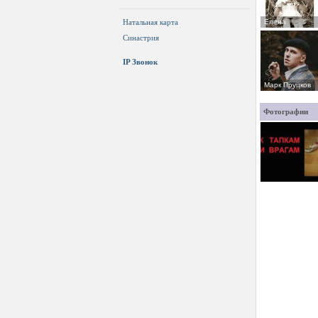
Елена
Натальная карта
Синастрия
IP Звонок
Марк Пруцков
Фотографии