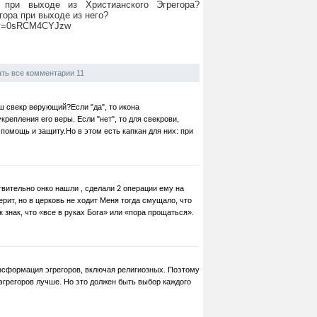
 при выходе из Христианского Эгрегора?
гора при выходе из него?
h?v=0sRCM4CYJzw
ть все комментарии 11
ш свекр верующий?Если "да", то икона
крепления его веры. Если "нет", то для свекрови,
помощь и защиту.Но в этом есть капкан для них: при
твительно онко нашли , сделали 2 операции ему на
рит, но в церковь не ходит Меня тогда смущало, что
к знак, что «все в руках Бога» или «пора прощаться».
нсформация эгрегоров, включая религиозных. Поэтому
эгрегоров лучше. Но это должен быть выбор каждого