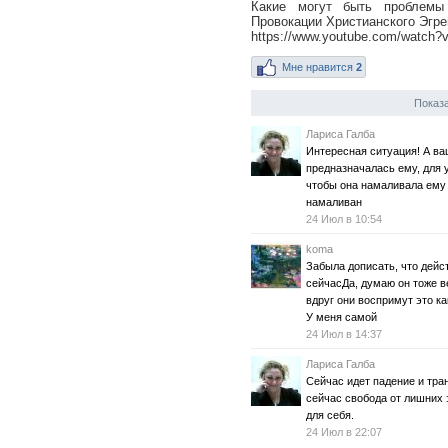
Какие могут быть проблемы
Провокации Христианского Эгре
https://www.youtube.com/watc
Мне нравится
2
Показа
Лариса Галба
Интересная ситуация! А ва
предназначалась ему, для у
чтобы она намаливала ему 
намаливан
24 Июл в 10:54
koma
Забыла дописать, что дейс
сейчасДа, думаю он тоже ве
вдруг они воспримут это ка
У меня самой
24 Июл в 14:37
Лариса Галба
Сейчас идет падение и тра
сейчас свобода от лишних 
для себя.
24 Июл в 22:07