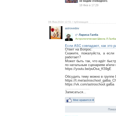
не видим очевидного.
18 Фев в 17:29
08-Янв-2024 12:51
/ публикация
astrovedov
Лариса Галба
Астрологическая Школа Л.Галба 
Если ASC совпадают, как это р
Ответ на Вопрос:
Скажите, пожалуйста, а если
работает?
Может быть так, что идёт быстр
по натальным сценариям и/или 
https://youtu.be/puOsa_K59gE
Обсудить тему можно в группе
https://t.me/astroschool_galba_C
https://vk.com/astroschool.galba
………………….
Записаться...
Мне нравится
4
Показ