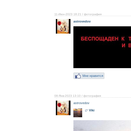
11-Июн-2023 18:21
/ фотография
astrovedov
Мне нравится
08-Янв-2023 13:10
/ фотография
astrovedov
Viki