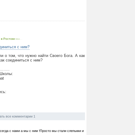
в Ростове-на...
диниться с ним?
 о том, что нужно найти Своего Бога. А как
как соединиться с ним?
…..
 Школы:
hat
есь:
ать все комментарии 1
всегда с нами а мы с ним !Просто мы стали слепыми и