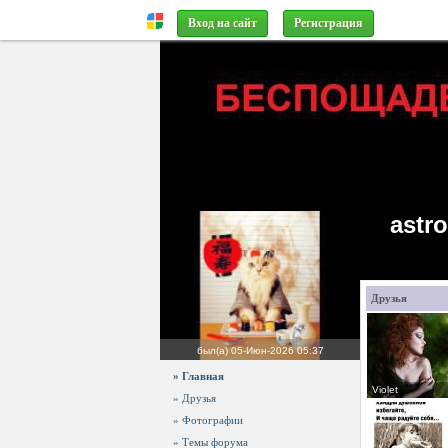
Вход на сайт
Регистрация
astr
Друзья
был(а)
05-Июн-2026 05:37
» Главная
Violet
» Друзья
» Фотографии
» Темы форума