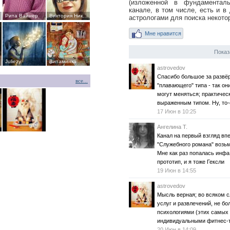
(изложенной в фундаменталь
канале, в том числе, есть и 
Рита Вайнер
Виктория Николаева
астрологами для поиска некото
Мне нравится
Показ
Juliezy
Витаминка
astrovedov
Спасибо большое за развё
все...
"плавающего" типа - так он
могут меняться; практичес
выраженным типом. Ну, то-
17 Июн в 10:25
Ангелина Т.
Канал на первый взгляд вп
"Служебного романа" возьм
Мне как раз попалась инфа,
прототип, и я тоже Гексли
19 Июн в 14:55
astrovedov
Мысль верная; во всяком с
услуг и развлечений, не б
психологиями (этих самых 
индивидуальными фитнес-т
20 Июн в 14:09