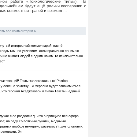
ной работе «Психологические типы»). На
в дальнейшем будут ещё ролики кооперации с
рых совместных граней и возможн...
ать все комментарии 6
рнутый интересный комментарий! насчёт
и ведь там, по условиям. если правильно понимаю.
ки не бывает людей с одним каким-то исключительно
ест
ечатляющий! Темы завлекательные! Разбор
у себе на заметку - интересно будет ознакомиться!
 что героиня Ахеджаковой и типаж Гексли - единый
лучае я её разделяю :). Это в принципе всё сфера
олее; на ряду со всякими рунами, модными
разных вообще немерено развелось), диетологиями,
ренерами, би