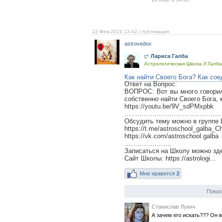
22-Фев-2024 13:42
/ публикация
astrovedov
Лариса Галба
Астрологическая Школа Л.Галба 
Как найти Своего Бога? Как сое
Ответ на Вопрос:
ВОПРОС: Вот вы много говорили
собственно найти Своего Бога, 
https://youtu.be/9V_sdPMxpbk
…………………………………………
Обсудить тему можно в группе
https://t.me/astroschool_galba_C
https://vk.com/astroschool.galba
………………….
Записаться на Школу можно зд
Сайт Школы: https://astrologi...
Мне нравится
2
Показ
Станислав Лукич
А зачем его искать??? Он 