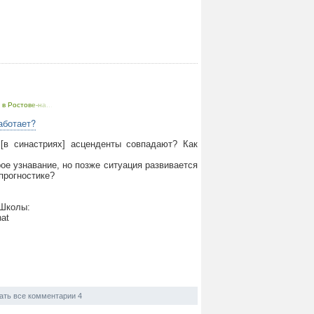
в Ростове-на...
аботает?
 [в синастриях] асценденты совпадают? Как
ое узнавание, но позже ситуация развивается
прогностике?
 Школы:
hat
ать все комментарии 4