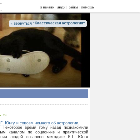
в начало
|
люди
|
сайты
|
помощь
Классическая астрология
«
вернуться
"
"
. Об...
 Г. Юнгу и совсем немного об астрологии.
! Некоторое время тому назад познакомили
ным каналом по соционике и практической
ания людей согласно методике К.Г. Юнга