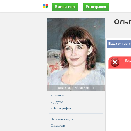
Вход на сайт
Регистрация
Ольг
Ваша синастр
Ка
был(а)
02-Дек-2016 09:31
» Главная
» Друзья
» Фотографии
Натальная карта
Синастрия