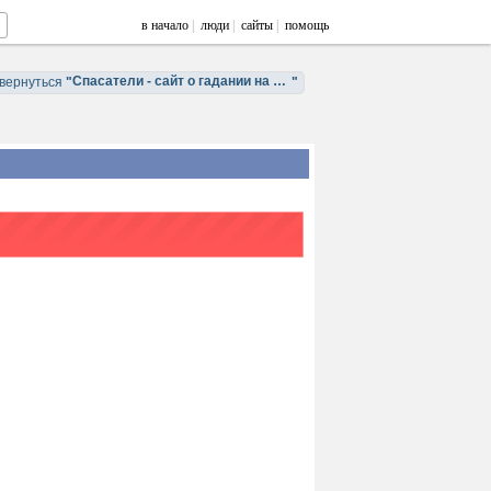
в начало
|
люди
|
сайты
|
помощь
Спасатели - сайт о гадании на таро и оракулах
вернуться
"
"