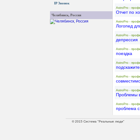
IP Звонок
AstroPro - проф
Отчет по х
Челябинск, Россия
AstroPro - проф
Логопед дл
AstroPro - проф
депрессия
AstroPro - проф
поездка
AstroPro - проф
подскажите
AstroPro - проф
совместимо
AstroPro - проф
Проблемы 
AstroPro - проф
проблема 
© 2015 Система "Реальные люди"