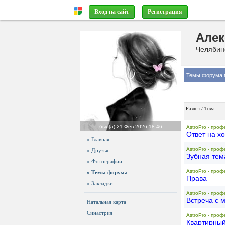
Вход на сайт
Регистрация
Алек
Челябинс
Темы форума 
Раздел / Тема
был(а)
21-Фев-2026 18:46
AstroPro - проф
Ответ на хо
» Главная
AstroPro - проф
» Друзья
Зубная тем
» Фотографии
AstroPro - проф
» Темы форума
Права
» Закладки
AstroPro - проф
Встреча с 
Натальная карта
Синастрия
AstroPro - проф
Квартирный